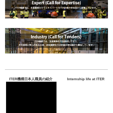
エキスパート募集：ITER
機構では、支援業務を行うエキスパートを
ITER
計画の参加国から募集しています。
ITER外部委託／業務委託：ITER
機構では、支援業務を外部委託して
おり、その業務に関心のある企業、研究機関を
ITER
計画の参加国から
募集しています。
ITER機構日本人職員の紹介
Internship life at ITER