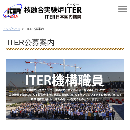
トップページ
> ITER公募案内
ITER公募案内
TER機構職員：ITER
機構ではプロジェクト進捗に応じた必要ポストを
公募しています。
国際機関で働きたい方！
核融合技術の発展に貢献したい方！熱いプロジェクトに参加したい
方！
ITER
機構職員になればその想いが現実になります。