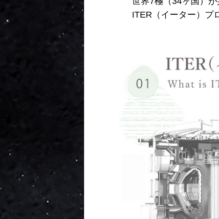
世界7極（34ヶ国）
ITER（イーター）