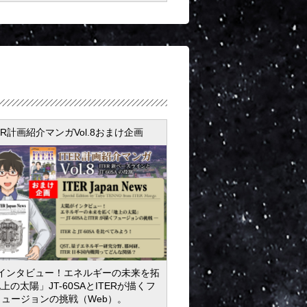
ER計画紹介マンガVol.8おまけ企画
インタビュー！エネルギーの未来を拓
上の太陽」JT-60SAとITERが描くフ
ュージョンの挑戦（Web）。