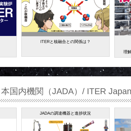
ITERと核融合との関係は？
理
日本国内機関（JADA）/ ITER Jap
JADAの調達機器と進捗状況