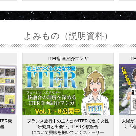
よみもの（説明資料）
ITER計画紹介マンガ
IT
TER機
フランス旅行中の主人公がITERで働く女性
太陽が
機器
研究員と出会い、ITERや核融合
く「地
について興味を抱いていくストーリー